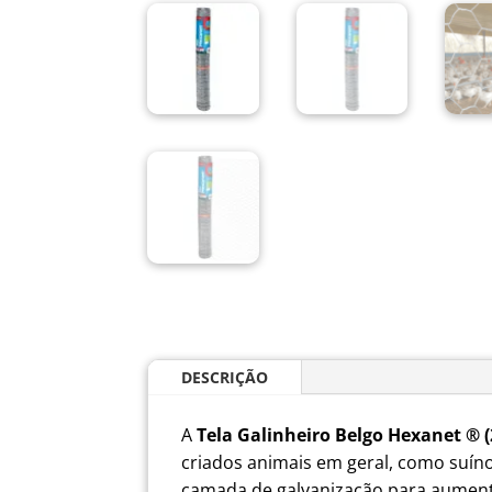
DESCRIÇÃO
A
Tela Galinheiro Belgo Hexanet ® (2
criados animais em geral, como suíno
camada de galvanização para aumenta