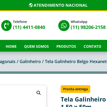
🌎 ATENDIMENTO NACIONAL
Telefone
WhatsApp


(11) 4411-0840
(11) 98206-2158
HOME
QUEM SOMOS
PRODUTOS
CONTATO
agonais
/
Galinheiro
/ Tela Galinheiro Belgo Hexanet
Pronta entrega
Tela Galinheiro
1,50 x 50m