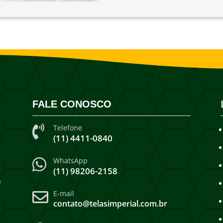
FALE CONOSCO
Telefone

(11) 4411-0840
WhatsApp

(11) 98206-2158
a
E-mail

contato@telasimperial.com.br