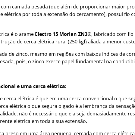
 com camada pesada (que além de proporcionar maior pr
te elétrica por toda a extensão do cercamento), possui fio
trica é o arame
Electro 15 Morlan ZN3
®
, fabricado com fi
trução de cerca elétrica rural (250 kgf) aliada a menor cus
ada de zinco, mesmo em regiões com baixos índices de corr
esada, pois, o zinco exerce papel fundamental na condutibil
cional e uma cerca elétrica:
e cerca elétrica é que em uma cerca convencional o que segu
erca elétrica o que segura o gado é a lembrança da sensaç
alidade, não é necessário que ela seja demasiadamente res
rente elétrica em toda a sua extensão.
fica preso em uma área pequena, cercada com cerca elétric