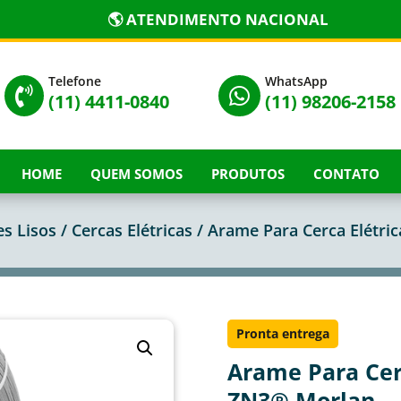
🌎 ATENDIMENTO NACIONAL
Telefone
WhatsApp


(11) 4411-0840
(11) 98206-2158
HOME
QUEM SOMOS
PRODUTOS
CONTATO
s Lisos
/
Cercas Elétricas
/ Arame Para Cerca Elétric
Pronta entrega
Arame Para Cerc
ZN3® Morlan