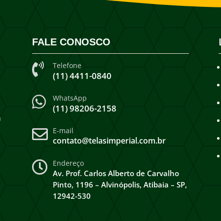
FALE CONOSCO
Telefone

(11) 4411-0840
WhatsApp

(11) 98206-2158
a
E-mail

contato@telasimperial.com.br
Endereço

Av. Prof. Carlos Alberto de Carvalho
Pinto, 1196 – Alvinópolis, Atibaia – SP,
12942-530