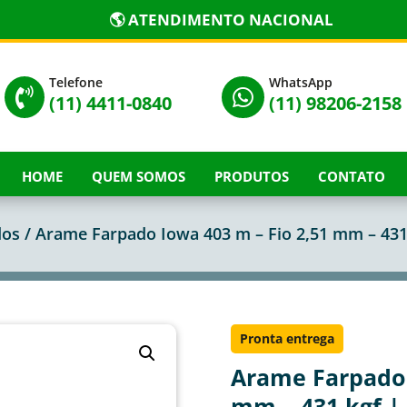
🌎 ATENDIMENTO NACIONAL
Telefone
WhatsApp


(11) 4411-0840
(11) 98206-2158
HOME
QUEM SOMOS
PRODUTOS
CONTATO
dos
/ Arame Farpado Iowa 403 m – Fio 2,51 mm – 431
Pronta entrega
Arame Farpado 
mm – 431 kgf |