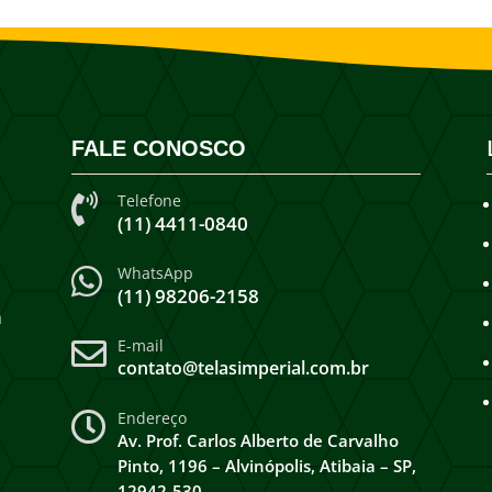
FALE CONOSCO
Telefone

(11) 4411-0840
WhatsApp

(11) 98206-2158
a
E-mail

contato@telasimperial.com.br
Endereço

Av. Prof. Carlos Alberto de Carvalho
Pinto, 1196 – Alvinópolis, Atibaia – SP,
12942-530