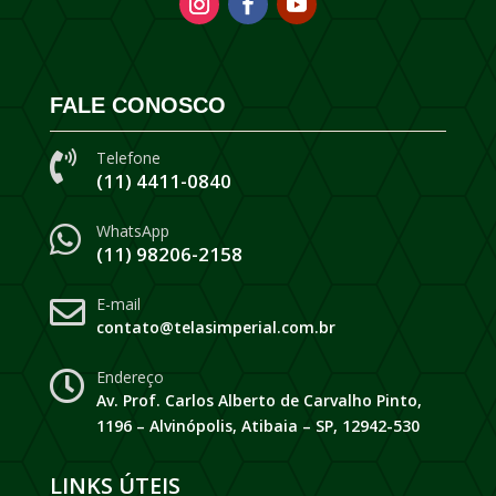
FALE CONOSCO
Telefone

(11) 4411-0840
WhatsApp

(11) 98206-2158
E-mail

contato@telasimperial.com.br
Endereço

Av. Prof. Carlos Alberto de Carvalho Pinto,
1196 – Alvinópolis, Atibaia – SP, 12942-530
LINKS ÚTEIS