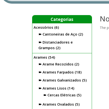
No
Categorias
Acessórios
(6)
The p
Cantoneiras de Aço
(2)
Distanciadores e
Grampos
(2)
Arames
(54)
Arame Recozidos
(2)
Arames Farpados
(18)
Arames Galvanizados
(5)
Arames Lisos
(14)
Cercas Elétricas
(5)
Arames Ovalados
(5)