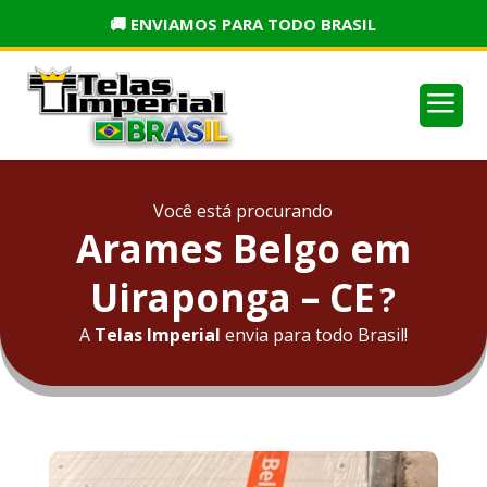
🚚 ENVIAMOS PARA TODO BRASIL
a
Você está procurando
Arames Belgo em
Uiraponga – CE
?
A
Telas Imperial
envia para todo Brasil!