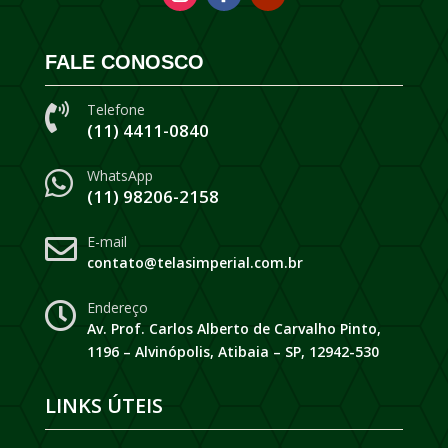
FALE CONOSCO
Telefone

(11) 4411-0840
WhatsApp

(11) 98206-2158
E-mail

contato@telasimperial.com.br
Endereço

Av. Prof. Carlos Alberto de Carvalho Pinto,
1196 – Alvinópolis, Atibaia – SP, 12942-530
LINKS ÚTEIS