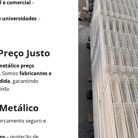
l e comercial
–
e universidades
–
Preço Justo
metálico preço
e. Somos
fabricantes e
edida
, garantindo
pida.
 Metálico
ercamento seguro e
ios
– proteção de