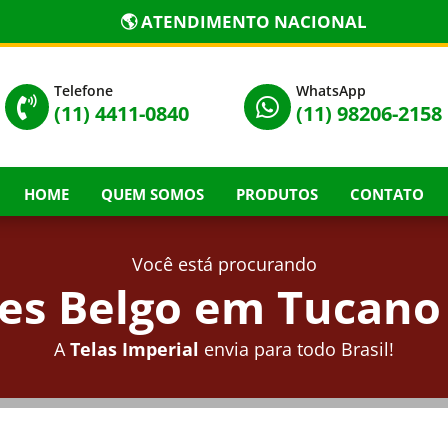
🌎 ATENDIMENTO NACIONAL
Telefone
WhatsApp


(11) 4411-0840
(11) 98206-2158
HOME
QUEM SOMOS
PRODUTOS
CONTATO
Você está procurando
s Belgo em Tucano
A
Telas Imperial
envia para todo Brasil!