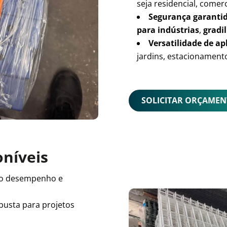
seja residencial, comerc
Segurança garanti
para indústrias
,
gradil
Versatilidade de ap
jardins, estacionamento
SOLICITAR ORÇAME
oníveis
o desempenho e
busta para projetos