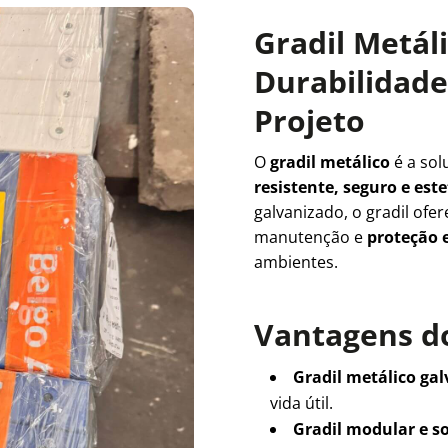
Gradil Metál
Durabilidade 
Projeto
O
gradil metálico
é a sol
resistente, seguro e es
galvanizado, o gradil ofe
manutenção e
proteção e
ambientes.
Vantagens do
Gradil metálico ga
vida útil.
Gradil modular e s