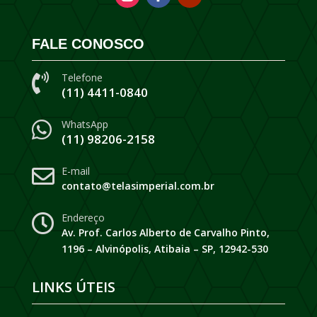
FALE CONOSCO
Telefone

(11) 4411-0840
WhatsApp

(11) 98206-2158
E-mail

contato@telasimperial.com.br
Endereço

Av. Prof. Carlos Alberto de Carvalho Pinto,
1196 – Alvinópolis, Atibaia – SP, 12942-530
LINKS ÚTEIS