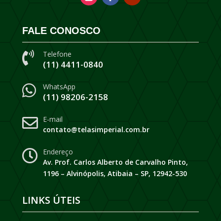
FALE CONOSCO
Telefone

(11) 4411-0840
WhatsApp

(11) 98206-2158
E-mail

contato@telasimperial.com.br
Endereço

Av. Prof. Carlos Alberto de Carvalho Pinto,
1196 – Alvinópolis, Atibaia – SP, 12942-530
LINKS ÚTEIS