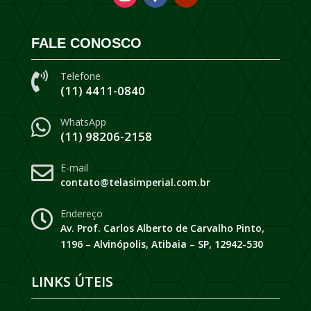
FALE CONOSCO
Telefone

(11) 4411-0840
WhatsApp

(11) 98206-2158
E-mail

contato@telasimperial.com.br
Endereço

Av. Prof. Carlos Alberto de Carvalho Pinto,
1196 – Alvinópolis, Atibaia – SP, 12942-530
LINKS ÚTEIS