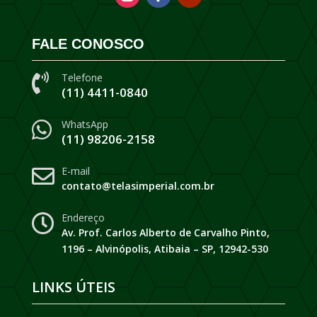
FALE CONOSCO
Telefone

(11) 4411-0840
WhatsApp

(11) 98206-2158
E-mail

contato@telasimperial.com.br
Endereço

Av. Prof. Carlos Alberto de Carvalho Pinto,
1196 – Alvinópolis, Atibaia – SP, 12942-530
LINKS ÚTEIS