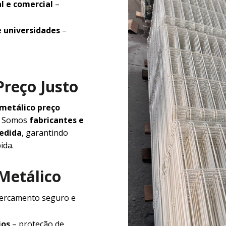
l e comercial
–
e universidades
–
Preço Justo
 metálico preço
e. Somos
fabricantes e
medida
, garantindo
ida.
 Metálico
ercamento seguro e
ios
– proteção de