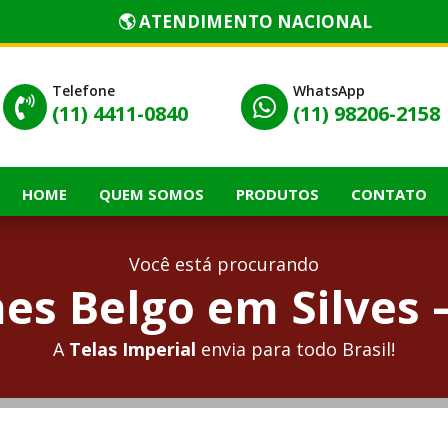
🌎 ATENDIMENTO NACIONAL
Telefone
WhatsApp


(11) 4411-0840
(11) 98206-2158
HOME
QUEM SOMOS
PRODUTOS
CONTATO
Você está procurando
es Belgo em Silves 
A
Telas Imperial
envia para todo Brasil!