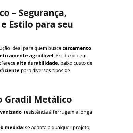
ico – Segurança,
e Estilo para seu
lução ideal para quem busca
cercamento
steticamente agradável
. Produzido em
 oferece
alta durabilidade
, baixo custo de
ficiente
para diversos tipos de
 Gradil Metálico
lvanizado
: resistência à ferrugem e longa
ob medida
: se adapta a qualquer projeto,