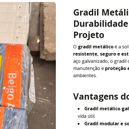
Gradil Metál
Durabilidade 
Projeto
O
gradil metálico
é a so
resistente, seguro e e
aço galvanizado, o gradil
manutenção e
proteção e
ambientes.
Vantagens do
Gradil metálico ga
vida útil.
Gradil modular e s