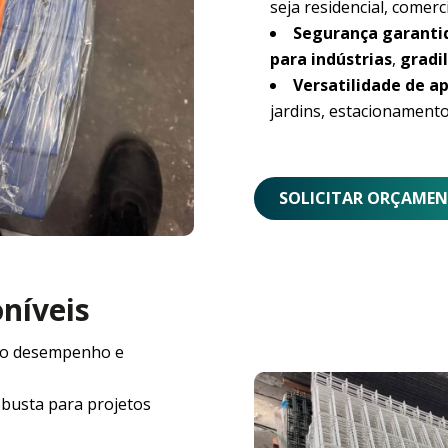
seja residencial, comerci
Segurança garanti
para indústrias
,
gradil
Versatilidade de ap
jardins, estacionamento
SOLICITAR ORÇAME
oníveis
o desempenho e
obusta para projetos