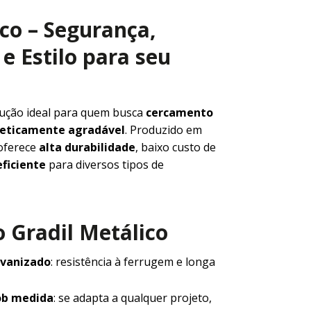
ico – Segurança,
e Estilo para seu
lução ideal para quem busca
cercamento
steticamente agradável
. Produzido em
 oferece
alta durabilidade
, baixo custo de
ficiente
para diversos tipos de
 Gradil Metálico
lvanizado
: resistência à ferrugem e longa
ob medida
: se adapta a qualquer projeto,