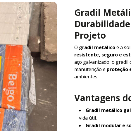
Gradil Metál
Durabilidade 
Projeto
O
gradil metálico
é a so
resistente, seguro e e
aço galvanizado, o gradil
manutenção e
proteção e
ambientes.
Vantagens do
Gradil metálico ga
vida útil.
Gradil modular e s