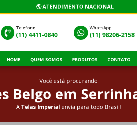
🌎 ATENDIMENTO NACIONAL
Telefone
WhatsApp


(11) 4411-0840
(11) 98206-2158
HOME
QUEM SOMOS
PRODUTOS
CONTATO
Você está procurando
s Belgo em Serrinha
A
Telas Imperial
envia para todo Brasil!