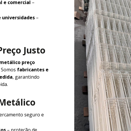
l e comercial
–
e universidades
–
Preço Justo
 metálico preço
e. Somos
fabricantes e
medida
, garantindo
ida.
 Metálico
ercamento seguro e
ios
– proteção de