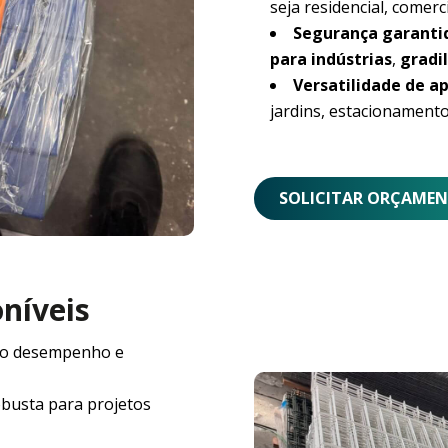
seja residencial, comerci
Segurança garanti
para indústrias
,
gradil
Versatilidade de ap
jardins, estacionamento
SOLICITAR ORÇAME
oníveis
o desempenho e
obusta para projetos