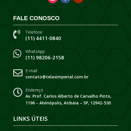
FALE CONOSCO
Telefone

(11) 4411-0840
WhatsApp

(11) 98206-2158
E-mail

contato@telasimperial.com.br
Endereço

Av. Prof. Carlos Alberto de Carvalho Pinto,
1196 – Alvinópolis, Atibaia – SP, 12942-530
LINKS ÚTEIS