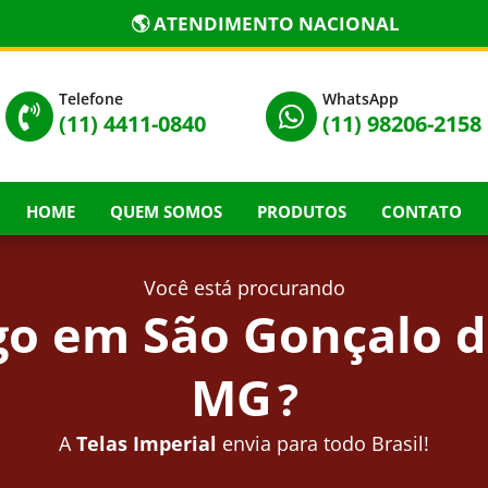
🌎 ATENDIMENTO NACIONAL
Telefone
WhatsApp


(11) 4411-0840
(11) 98206-2158
HOME
QUEM SOMOS
PRODUTOS
CONTATO
Você está procurando
o em São Gonçalo d
MG
?
A
Telas Imperial
envia para todo Brasil!