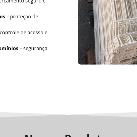
ercamento seguro e
ios
– proteção de
controle de acesso e
domínios
– segurança