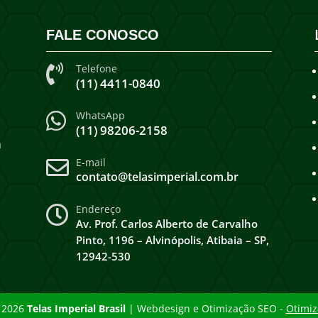
FALE CONOSCO
Telefone

(11) 4411-0840
WhatsApp

(11) 98206-2158
a
E-mail

contato@telasimperial.com.br
Endereço

Av. Prof. Carlos Alberto de Carvalho
Pinto, 1196 – Alvinópolis, Atibaia – SP,
12942-530
2026
Telas Imperial Brasil
| Webdesign e Otimização SEO -
Otimiz