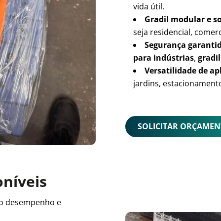
vida útil.
Gradil modular e s
seja residencial, comerc
Segurança garanti
para indústrias
,
gradil
Versatilidade de ap
jardins, estacionamento
SOLICITAR ORÇAME
oníveis
o desempenho e