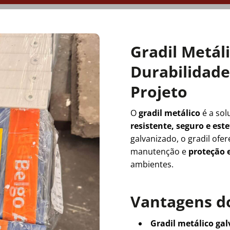
Gradil Metál
Durabilidade 
Projeto
O
gradil metálico
é a sol
resistente, seguro e es
galvanizado, o gradil ofe
manutenção e
proteção e
ambientes.
Vantagens do
Gradil metálico ga