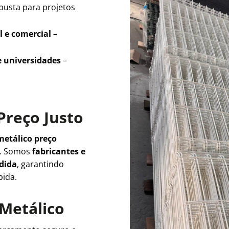
busta para projetos
l e comercial
–
e universidades
–
Preço Justo
metálico preço
e. Somos
fabricantes e
edida
, garantindo
pida.
 Metálico