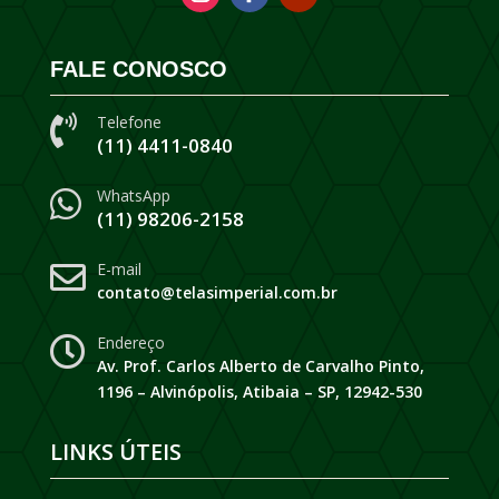
FALE CONOSCO
Telefone

(11) 4411-0840
WhatsApp

(11) 98206-2158
E-mail

contato@telasimperial.com.br
Endereço

Av. Prof. Carlos Alberto de Carvalho Pinto,
1196 – Alvinópolis, Atibaia – SP, 12942-530
LINKS ÚTEIS