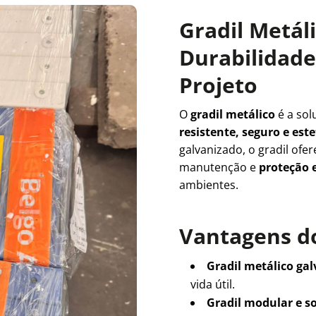
Gradil Metál
Durabilidade 
Projeto
O
gradil metálico
é a sol
resistente, seguro e es
galvanizado, o gradil ofe
manutenção e
proteção e
ambientes.
Vantagens do
Gradil metálico ga
vida útil.
Gradil modular e s