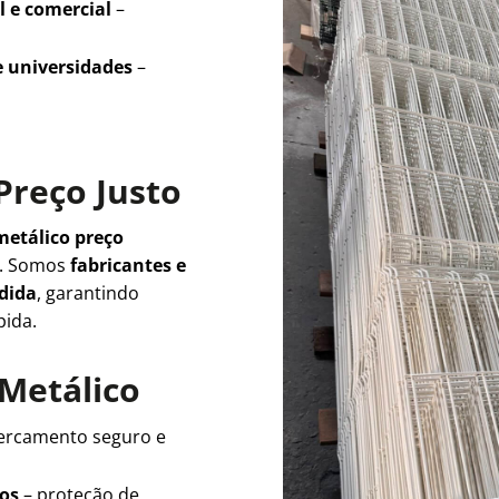
l e comercial
–
e universidades
–
Preço Justo
metálico preço
e. Somos
fabricantes e
edida
, garantindo
pida.
 Metálico
ercamento seguro e
ios
– proteção de