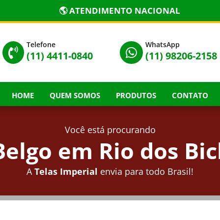
🌎 ATENDIMENTO NACIONAL
Telefone
WhatsApp


(11) 4411-0840
(11) 98206-2158
HOME
QUEM SOMOS
PRODUTOS
CONTATO
Você está procurando
elgo em Rio dos Bic
A
Telas Imperial
envia para todo Brasil!