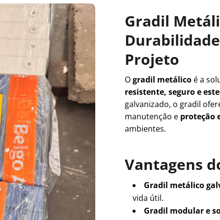
Gradil Metál
Durabilidade 
Projeto
O
gradil metálico
é a sol
resistente, seguro e es
galvanizado, o gradil ofe
manutenção e
proteção e
ambientes.
Vantagens do
Gradil metálico ga
vida útil.
Gradil modular e s