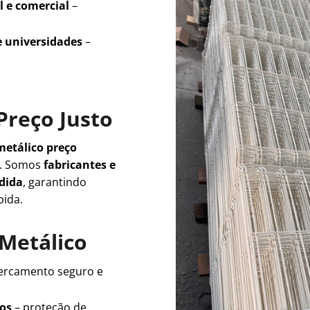
l e comercial
–
e universidades
–
Preço Justo
metálico preço
e. Somos
fabricantes e
edida
, garantindo
pida.
 Metálico
ercamento seguro e
ios
– proteção de