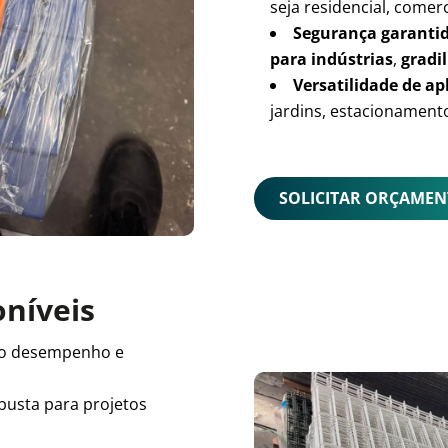
seja residencial, comerc
Segurança garanti
para indústrias
,
gradil
Versatilidade de ap
jardins, estacionamento
SOLICITAR ORÇAME
oníveis
o desempenho e
busta para projetos