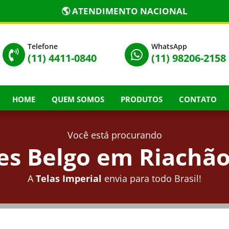
🌎 ATENDIMENTO NACIONAL
Telefone
WhatsApp


(11) 4411-0840
(11) 98206-2158
HOME
QUEM SOMOS
PRODUTOS
CONTATO
Você está procurando
s Belgo em Riachão
A
Telas Imperial
envia para todo Brasil!