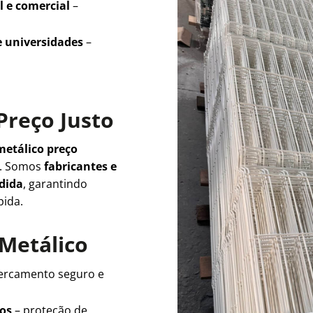
l e comercial
–
e universidades
–
Preço Justo
metálico preço
e. Somos
fabricantes e
edida
, garantindo
pida.
 Metálico
ercamento seguro e
ios
– proteção de