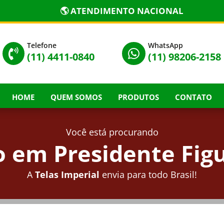
🌎 ATENDIMENTO NACIONAL
Telefone
WhatsApp


(11) 4411-0840
(11) 98206-2158
HOME
QUEM SOMOS
PRODUTOS
CONTATO
Você está procurando
 em Presidente Fig
A
Telas Imperial
envia para todo Brasil!