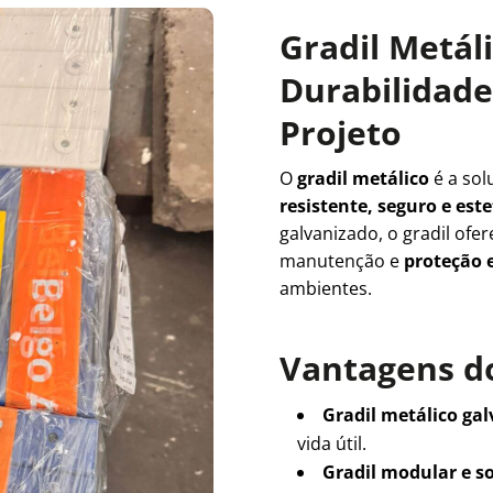
Gradil Metál
Durabilidade 
Projeto
O
gradil metálico
é a sol
resistente, seguro e es
galvanizado, o gradil ofe
manutenção e
proteção e
ambientes.
Vantagens do
Gradil metálico ga
vida útil.
Gradil modular e s