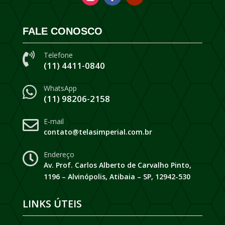
FALE CONOSCO
Telefone

(11) 4411-0840
WhatsApp

(11) 98206-2158
E-mail

contato@telasimperial.com.br
Endereço

Av. Prof. Carlos Alberto de Carvalho Pinto,
1196 – Alvinópolis, Atibaia – SP, 12942-530
LINKS ÚTEIS