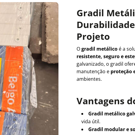
Gradil Metál
Durabilidade 
Projeto
O
gradil metálico
é a sol
resistente, seguro e es
galvanizado, o gradil ofe
manutenção e
proteção e
ambientes.
Vantagens do
Gradil metálico ga
vida útil.
Gradil modular e s