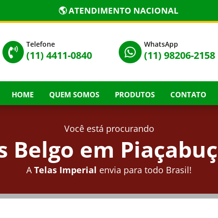
🌎 ATENDIMENTO NACIONAL
Telefone
WhatsApp


(11) 4411-0840
(11) 98206-2158
HOME
QUEM SOMOS
PRODUTOS
CONTATO
Você está procurando
 Belgo em Piaçabuç
A
Telas Imperial
envia para todo Brasil!