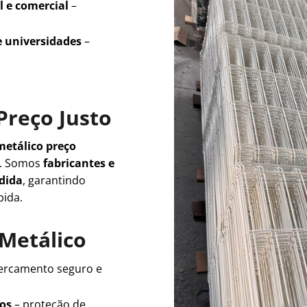
l e comercial
–
e universidades
–
Preço Justo
metálico preço
e. Somos
fabricantes e
edida
, garantindo
pida.
 Metálico
ercamento seguro e
ios
– proteção de