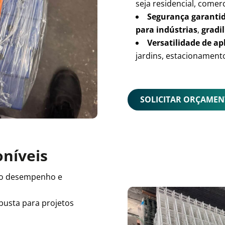
seja residencial, comerc
Segurança garanti
para indústrias
,
gradil
Versatilidade de ap
jardins, estacionamento
SOLICITAR ORÇAME
oníveis
o desempenho e
busta para projetos