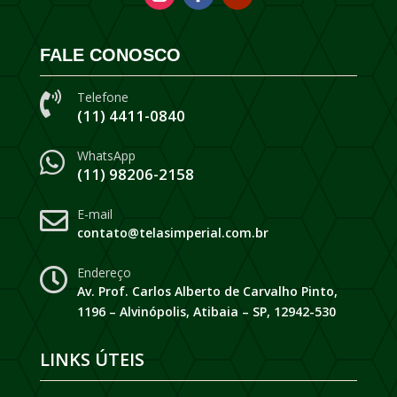
FALE CONOSCO
Telefone

(11) 4411-0840
WhatsApp

(11) 98206-2158
E-mail

contato@telasimperial.com.br
Endereço

Av. Prof. Carlos Alberto de Carvalho Pinto,
1196 – Alvinópolis, Atibaia – SP, 12942-530
LINKS ÚTEIS