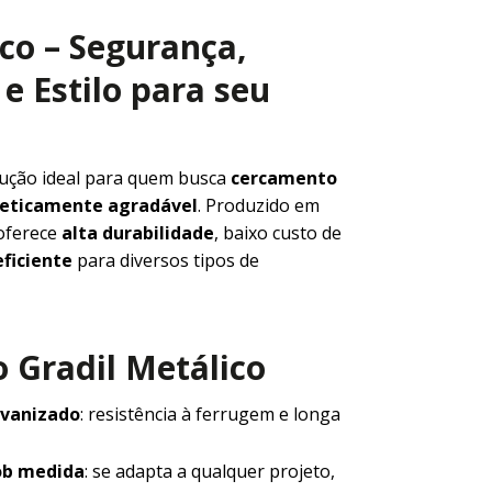
ico – Segurança,
e Estilo para seu
lução ideal para quem busca
cercamento
steticamente agradável
. Produzido em
 oferece
alta durabilidade
, baixo custo de
ficiente
para diversos tipos de
 Gradil Metálico
lvanizado
: resistência à ferrugem e longa
ob medida
: se adapta a qualquer projeto,