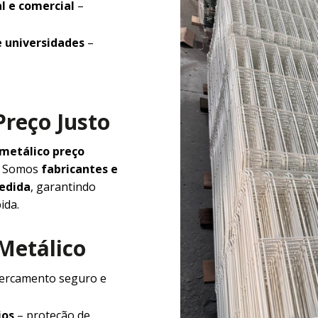
l e comercial
–
e universidades
–
Preço Justo
 metálico preço
e. Somos
fabricantes e
medida
, garantindo
ida.
 Metálico
ercamento seguro e
ios
– proteção de