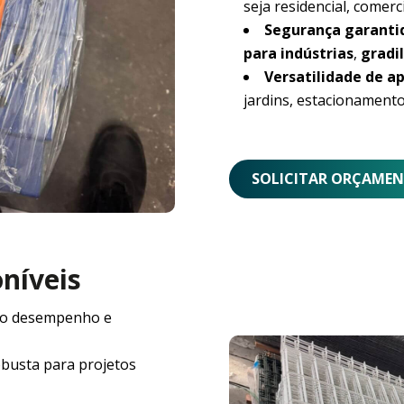
seja residencial, comerci
Segurança garanti
para indústrias
,
gradil
Versatilidade de ap
jardins, estacionamento
SOLICITAR ORÇAME
oníveis
o desempenho e
obusta para projetos