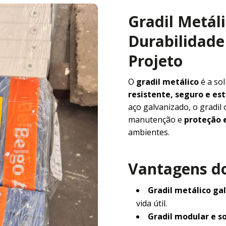
Gradil Metál
Durabilidade 
Projeto
O
gradil metálico
é a so
resistente, seguro e e
aço galvanizado, o gradil
manutenção e
proteção e
ambientes.
Vantagens do
Gradil metálico ga
vida útil.
Gradil modular e s