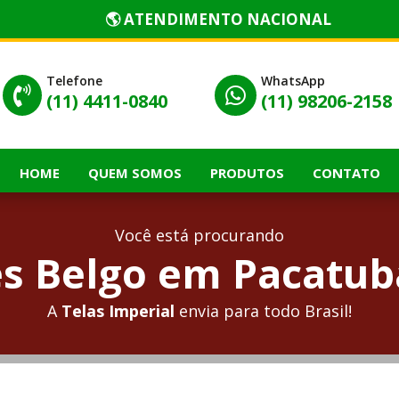
🌎 ATENDIMENTO NACIONAL
Telefone
WhatsApp


(11) 4411-0840
(11) 98206-2158
HOME
QUEM SOMOS
PRODUTOS
CONTATO
Você está procurando
s Belgo em Pacatuba
A
Telas Imperial
envia para todo Brasil!