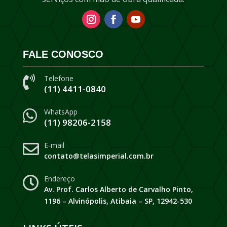
FALE CONOSCO
Telefone

(11) 4411-0840
WhatsApp

(11) 98206-2158
E-mail

contato@telasimperial.com.br
Endereço

Av. Prof. Carlos Alberto de Carvalho Pinto,
1196 – Alvinópolis, Atibaia – SP, 12942-530