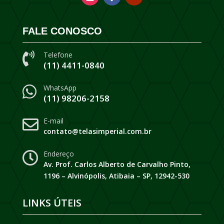
FALE CONOSCO
Telefone

(11) 4411-0840
WhatsApp

(11) 98206-2158
E-mail

contato@telasimperial.com.br
Endereço

Av. Prof. Carlos Alberto de Carvalho Pinto,
1196 – Alvinópolis, Atibaia – SP, 12942-530
LINKS ÚTEIS