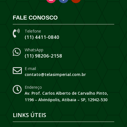
FALE CONOSCO
Telefone

(11) 4411-0840
WhatsApp

(11) 98206-2158
E-mail

contato@telasimperial.com.br
Endereço

Av. Prof. Carlos Alberto de Carvalho Pinto,
1196 – Alvinópolis, Atibaia – SP, 12942-530
LINKS ÚTEIS