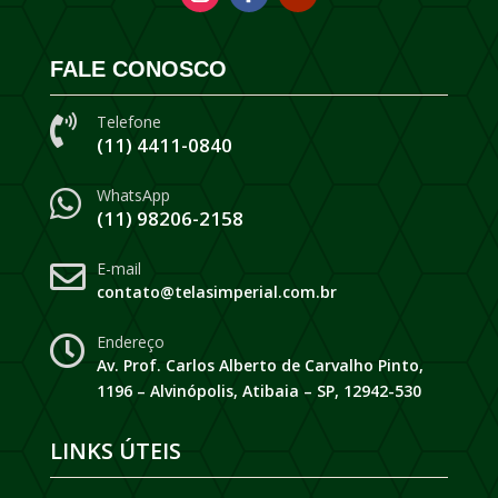
FALE CONOSCO
Telefone

(11) 4411-0840
WhatsApp

(11) 98206-2158
E-mail

contato@telasimperial.com.br
Endereço

Av. Prof. Carlos Alberto de Carvalho Pinto,
1196 – Alvinópolis, Atibaia – SP, 12942-530
LINKS ÚTEIS