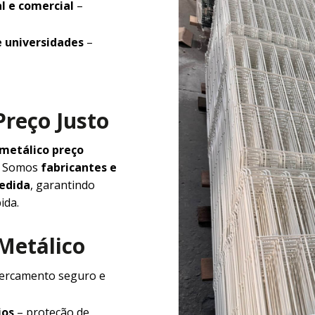
l e comercial
–
e universidades
–
Preço Justo
 metálico preço
e. Somos
fabricantes e
medida
, garantindo
ida.
 Metálico
ercamento seguro e
ios
– proteção de