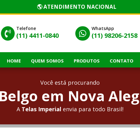
🌎 ATENDIMENTO NACIONAL
Telefone
WhatsApp


(11) 4411-0840
(11) 98206-2158
HOME
QUEM SOMOS
PRODUTOS
CONTATO
Você está procurando
Belgo em Nova Alegr
A
Telas Imperial
envia para todo Brasil!