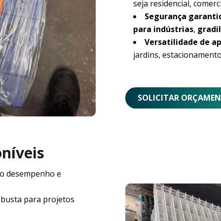
seja residencial, comerci
Segurança garanti
para indústrias
,
gradil
Versatilidade de ap
jardins, estacionamento
SOLICITAR ORÇAME
oníveis
o desempenho e
obusta para projetos