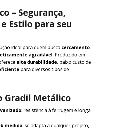
ico – Segurança,
e Estilo para seu
lução ideal para quem busca
cercamento
steticamente agradável
. Produzido em
 oferece
alta durabilidade
, baixo custo de
ficiente
para diversos tipos de
 Gradil Metálico
lvanizado
: resistência à ferrugem e longa
ob medida
: se adapta a qualquer projeto,