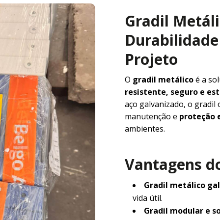
Gradil Metál
Durabilidade 
Projeto
O
gradil metálico
é a so
resistente, seguro e e
aço galvanizado, o gradil
manutenção e
proteção e
ambientes.
Vantagens do
Gradil metálico ga
vida útil.
Gradil modular e s