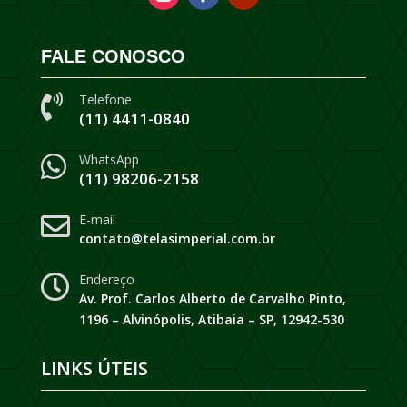
FALE CONOSCO
Telefone

(11) 4411-0840
WhatsApp

(11) 98206-2158
E-mail

contato@telasimperial.com.br
Endereço

Av. Prof. Carlos Alberto de Carvalho Pinto,
1196 – Alvinópolis, Atibaia – SP, 12942-530
LINKS ÚTEIS