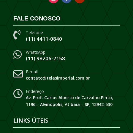
FALE CONOSCO
Telefone

(11) 4411-0840
WhatsApp

(11) 98206-2158
E-mail

contato@telasimperial.com.br
Endereço

Av. Prof. Carlos Alberto de Carvalho Pinto,
1196 – Alvinópolis, Atibaia – SP, 12942-530
LINKS ÚTEIS