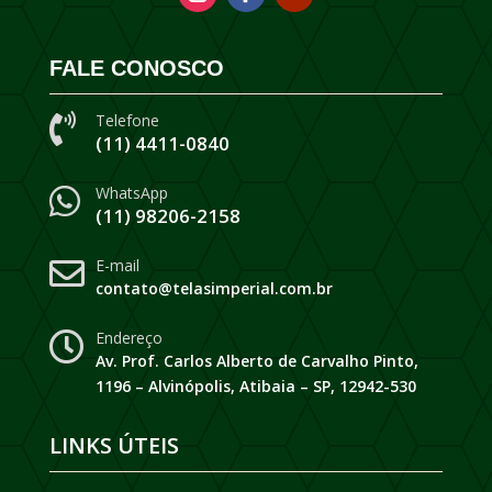
FALE CONOSCO
Telefone

(11) 4411-0840
WhatsApp

(11) 98206-2158
E-mail

contato@telasimperial.com.br
Endereço

Av. Prof. Carlos Alberto de Carvalho Pinto,
1196 – Alvinópolis, Atibaia – SP, 12942-530
LINKS ÚTEIS