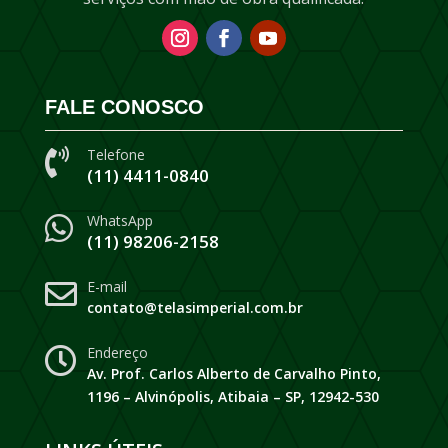
FALE CONOSCO
Telefone

(11) 4411-0840
WhatsApp

(11) 98206-2158
E-mail

contato@telasimperial.com.br
Endereço

Av. Prof. Carlos Alberto de Carvalho Pinto,
1196 – Alvinópolis, Atibaia – SP, 12942-530