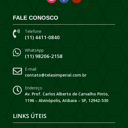
FALE CONOSCO
Telefone

(11) 4411-0840
WhatsApp

(11) 98206-2158
E-mail

contato@telasimperial.com.br
Endereço

Av. Prof. Carlos Alberto de Carvalho Pinto,
1196 – Alvinópolis, Atibaia – SP, 12942-530
LINKS ÚTEIS