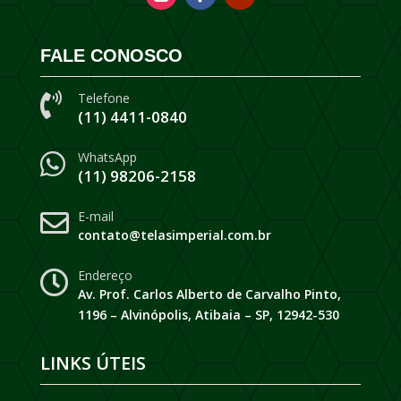
FALE CONOSCO
Telefone

(11) 4411-0840
WhatsApp

(11) 98206-2158
E-mail

contato@telasimperial.com.br
Endereço

Av. Prof. Carlos Alberto de Carvalho Pinto,
1196 – Alvinópolis, Atibaia – SP, 12942-530
LINKS ÚTEIS