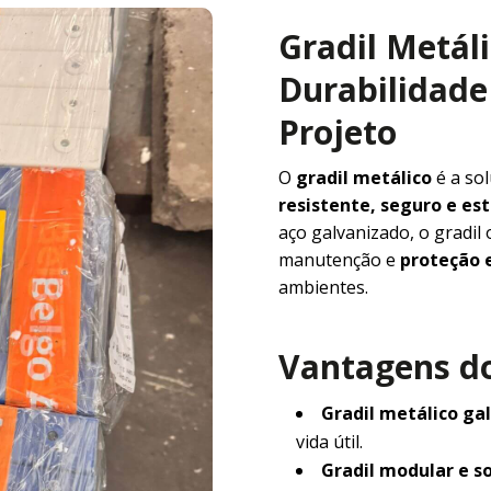
Gradil Metál
Durabilidade 
Projeto
O
gradil metálico
é a so
resistente, seguro e e
aço galvanizado, o gradil
manutenção e
proteção e
ambientes.
Vantagens do
Gradil metálico ga
vida útil.
Gradil modular e s