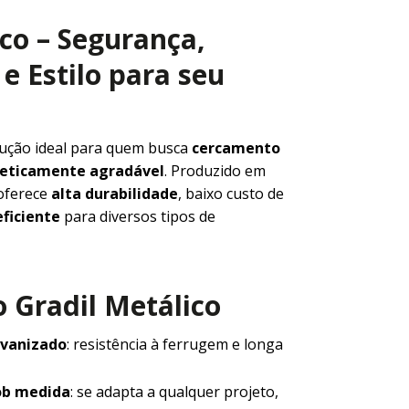
ico – Segurança,
e Estilo para seu
lução ideal para quem busca
cercamento
steticamente agradável
. Produzido em
 oferece
alta durabilidade
, baixo custo de
ficiente
para diversos tipos de
 Gradil Metálico
lvanizado
: resistência à ferrugem e longa
ob medida
: se adapta a qualquer projeto,