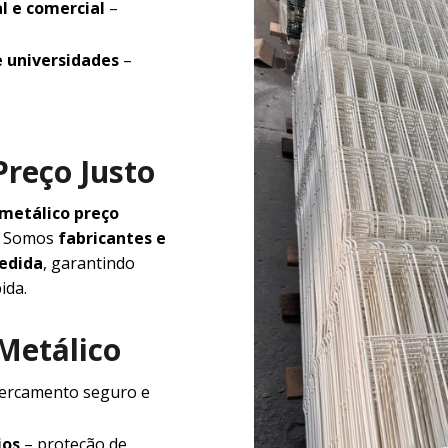
l e comercial
–
e universidades
–
Preço Justo
 metálico preço
e. Somos
fabricantes e
medida
, garantindo
ida.
 Metálico
ercamento seguro e
ios
– proteção de