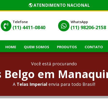
🌎 ATENDIMENTO NACIONAL
Telefone
WhatsApp


(11) 4411-0840
(11) 98206-2158
HOME
QUEM SOMOS
PRODUTOS
CONTATO
Você está procurando
 Belgo em Manaquir
A
Telas Imperial
envia para todo Brasil!