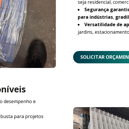
seja residencial, comerci
Segurança garanti
para indústrias
,
gradil
Versatilidade de ap
jardins, estacionamento
SOLICITAR ORÇAME
oníveis
o desempenho e
obusta para projetos