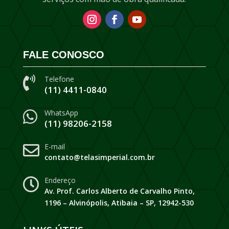
FALE CONOSCO
Telefone

(11) 4411-0840
WhatsApp

(11) 98206-2158
E-mail

contato@telasimperial.com.br
Endereço

Av. Prof. Carlos Alberto de Carvalho Pinto,
1196 – Alvinópolis, Atibaia – SP, 12942-530