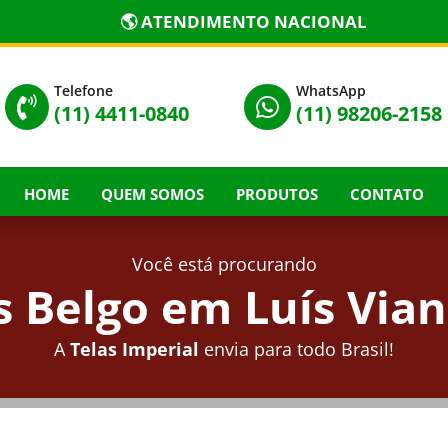
🌎 ATENDIMENTO NACIONAL
Telefone
WhatsApp


(11) 4411-0840
(11) 98206-2158
HOME
QUEM SOMOS
PRODUTOS
CONTATO
Você está procurando
 Belgo em Luís Vian
A
Telas Imperial
envia para todo Brasil!