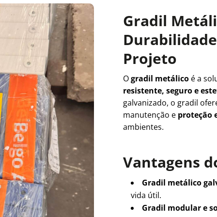
Gradil Metál
Durabilidade 
Projeto
O
gradil metálico
é a sol
resistente, seguro e es
galvanizado, o gradil ofe
manutenção e
proteção e
ambientes.
Vantagens do
Gradil metálico ga
vida útil.
Gradil modular e s