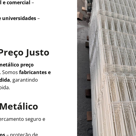
l e comercial
–
e universidades
–
Preço Justo
metálico preço
e. Somos
fabricantes e
edida
, garantindo
pida.
 Metálico
ercamento seguro e
ios
– proteção de