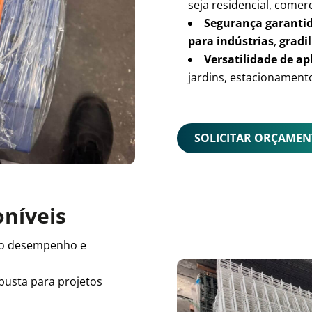
seja residencial, comerc
Segurança garanti
para indústrias
,
gradil
Versatilidade de ap
jardins, estacionamento
SOLICITAR ORÇAME
oníveis
o desempenho e
busta para projetos