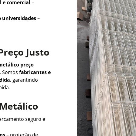
l e comercial
–
e universidades
–
Preço Justo
metálico preço
e. Somos
fabricantes e
edida
, garantindo
pida.
 Metálico
ercamento seguro e
ios
– proteção de