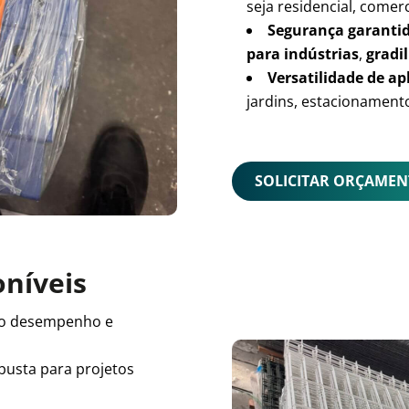
seja residencial, comerc
Segurança garanti
para indústrias
,
gradil
Versatilidade de ap
jardins, estacionamento
SOLICITAR ORÇAME
oníveis
o desempenho e
busta para projetos