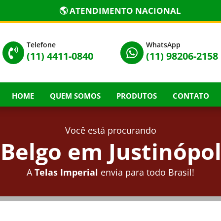
🌎 ATENDIMENTO NACIONAL
Telefone
WhatsApp


(11) 4411-0840
(11) 98206-2158
HOME
QUEM SOMOS
PRODUTOS
CONTATO
Você está procurando
Belgo em Justinópol
A
Telas Imperial
envia para todo Brasil!