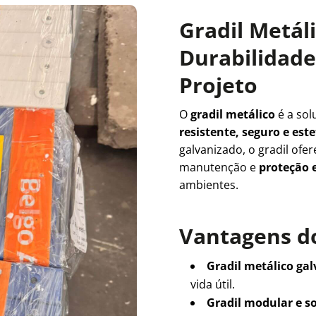
Gradil Metál
Durabilidade 
Projeto
O
gradil metálico
é a sol
resistente, seguro e es
galvanizado, o gradil ofe
manutenção e
proteção e
ambientes.
Vantagens do
Gradil metálico ga
vida útil.
Gradil modular e s