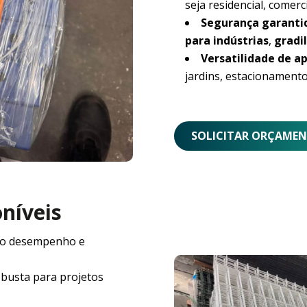
seja residencial, comerci
Segurança garanti
para indústrias
,
gradil
Versatilidade de ap
jardins, estacionamento
SOLICITAR ORÇAME
oníveis
o desempenho e
obusta para projetos