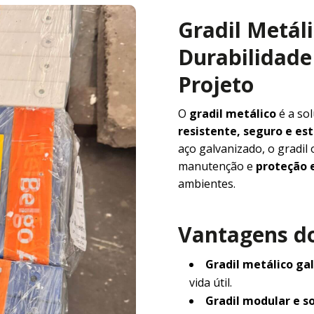
Gradil Metál
Durabilidade 
Projeto
O
gradil metálico
é a so
resistente, seguro e e
aço galvanizado, o gradil
manutenção e
proteção e
ambientes.
Vantagens do
Gradil metálico ga
vida útil.
Gradil modular e s