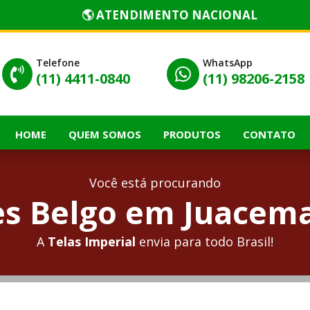
🌎 ATENDIMENTO NACIONAL
Telefone
WhatsApp


(11) 4411-0840
(11) 98206-2158
HOME
QUEM SOMOS
PRODUTOS
CONTATO
Você está procurando
s Belgo em Juacema
A
Telas Imperial
envia para todo Brasil!