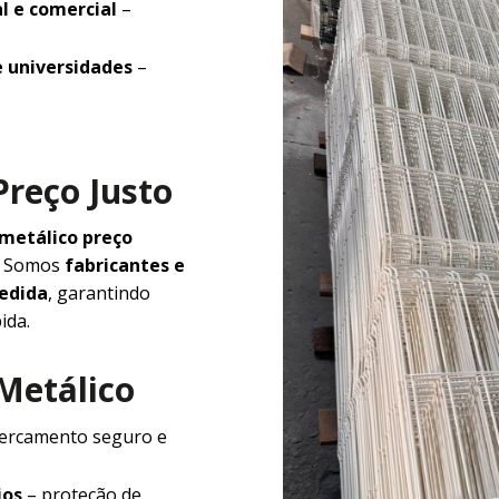
l e comercial
–
e universidades
–
Preço Justo
 metálico preço
e. Somos
fabricantes e
medida
, garantindo
ida.
 Metálico
ercamento seguro e
ios
– proteção de