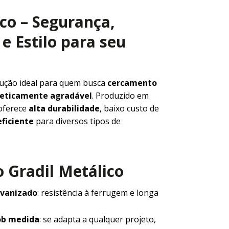
ico – Segurança,
e Estilo para seu
lução ideal para quem busca
cercamento
steticamente agradável
. Produzido em
 oferece
alta durabilidade
, baixo custo de
ficiente
para diversos tipos de
 Gradil Metálico
lvanizado
: resistência à ferrugem e longa
ob medida
: se adapta a qualquer projeto,