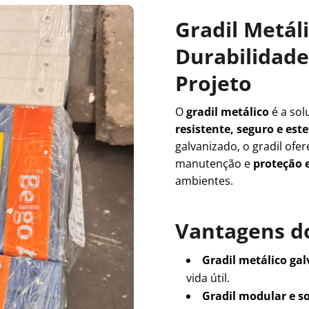
Gradil Metál
Durabilidade 
Projeto
O
gradil metálico
é a sol
resistente, seguro e es
galvanizado, o gradil ofe
manutenção e
proteção e
ambientes.
Vantagens do
Gradil metálico ga
vida útil.
Gradil modular e s