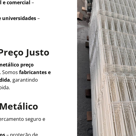
l e comercial
–
e universidades
–
Preço Justo
metálico preço
e. Somos
fabricantes e
edida
, garantindo
pida.
 Metálico
ercamento seguro e
ios
– proteção de