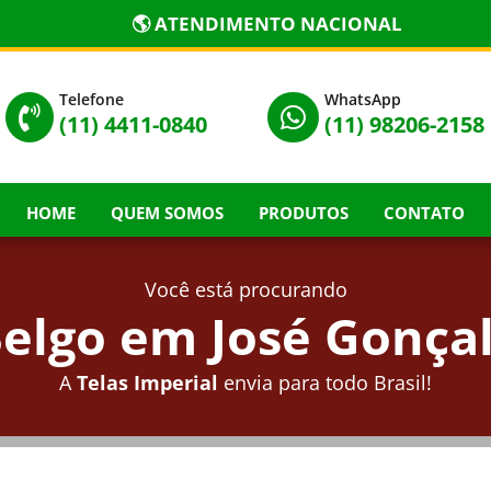
🌎 ATENDIMENTO NACIONAL
Telefone
WhatsApp


(11) 4411-0840
(11) 98206-2158
HOME
QUEM SOMOS
PRODUTOS
CONTATO
Você está procurando
elgo em José Gonçal
A
Telas Imperial
envia para todo Brasil!