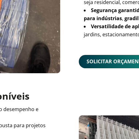
seja residencial, comerc
Segurança garanti
para indústrias
,
gradil
Versatilidade de ap
jardins, estacionamento
SOLICITAR ORÇAME
oníveis
o desempenho e
busta para projetos