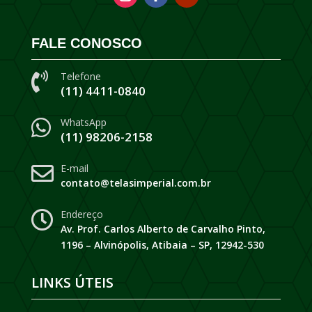
FALE CONOSCO
Telefone

(11) 4411-0840
WhatsApp

(11) 98206-2158
E-mail

contato@telasimperial.com.br
Endereço

Av. Prof. Carlos Alberto de Carvalho Pinto,
1196 – Alvinópolis, Atibaia – SP, 12942-530
LINKS ÚTEIS