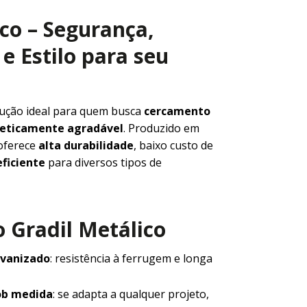
ico – Segurança,
e Estilo para seu
lução ideal para quem busca
cercamento
steticamente agradável
. Produzido em
 oferece
alta durabilidade
, baixo custo de
ficiente
para diversos tipos de
 Gradil Metálico
lvanizado
: resistência à ferrugem e longa
ob medida
: se adapta a qualquer projeto,