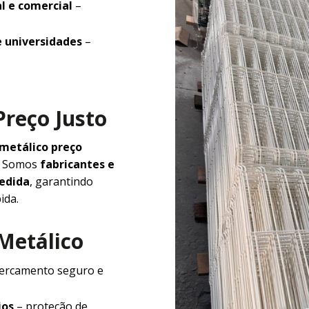
l e comercial
–
e universidades
–
Preço Justo
 metálico preço
e. Somos
fabricantes e
medida
, garantindo
ida.
 Metálico
ercamento seguro e
ios
– proteção de