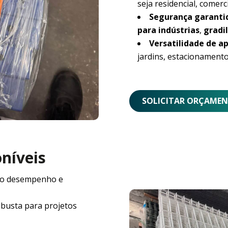
seja residencial, comerci
Segurança garanti
para indústrias
,
gradil
Versatilidade de ap
jardins, estacionamento
SOLICITAR ORÇAME
oníveis
o desempenho e
obusta para projetos