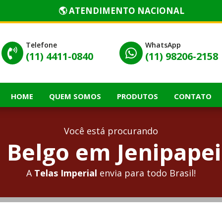
🌎 ATENDIMENTO NACIONAL
Telefone
WhatsApp


(11) 4411-0840
(11) 98206-2158
HOME
QUEM SOMOS
PRODUTOS
CONTATO
Você está procurando
Belgo em Jenipapei
A
Telas Imperial
envia para todo Brasil!