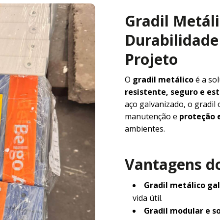
Gradil Metál
Durabilidade 
Projeto
O
gradil metálico
é a so
resistente, seguro e e
aço galvanizado, o gradil
manutenção e
proteção e
ambientes.
Vantagens do
Gradil metálico ga
vida útil.
Gradil modular e s