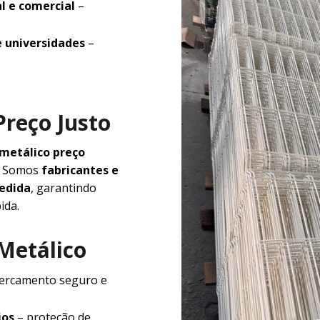
l e comercial
–
e universidades
–
Preço Justo
 metálico preço
e. Somos
fabricantes e
medida
, garantindo
ida.
 Metálico
ercamento seguro e
ios
– proteção de