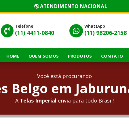
🌎 ATENDIMENTO NACIONAL
Telefone
WhatsApp


(11) 4411-0840
(11) 98206-2158
HOME
QUEM SOMOS
PRODUTOS
CONTATO
Você está procurando
s Belgo em Jaburuna
A
Telas Imperial
envia para todo Brasil!