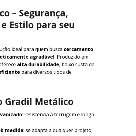
ico – Segurança,
e Estilo para seu
lução ideal para quem busca
cercamento
steticamente agradável
. Produzido em
 oferece
alta durabilidade
, baixo custo de
ficiente
para diversos tipos de
 Gradil Metálico
lvanizado
: resistência à ferrugem e longa
ob medida
: se adapta a qualquer projeto,