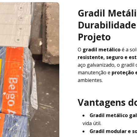
Gradil Metál
Durabilidade 
Projeto
O
gradil metálico
é a so
resistente, seguro e e
aço galvanizado, o gradil
manutenção e
proteção e
ambientes.
Vantagens do
Gradil metálico ga
vida útil.
Gradil modular e s