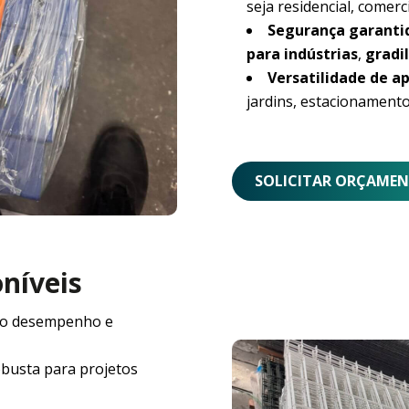
seja residencial, comerci
Segurança garanti
para indústrias
,
gradil
Versatilidade de ap
jardins, estacionamento
SOLICITAR ORÇAME
oníveis
o desempenho e
obusta para projetos