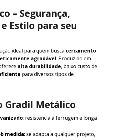
ico – Segurança,
e Estilo para seu
lução ideal para quem busca
cercamento
steticamente agradável
. Produzido em
 oferece
alta durabilidade
, baixo custo de
ficiente
para diversos tipos de
 Gradil Metálico
lvanizado
: resistência à ferrugem e longa
ob medida
: se adapta a qualquer projeto,