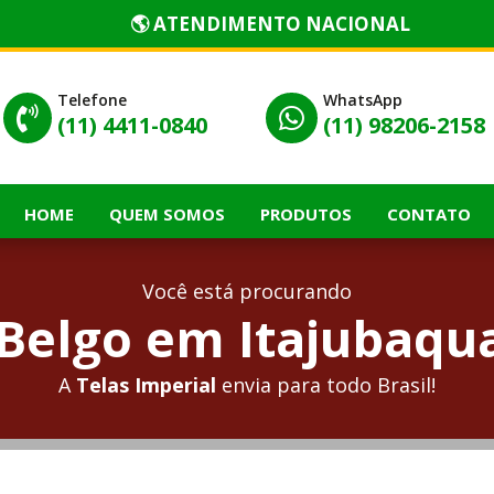
🌎 ATENDIMENTO NACIONAL
Telefone
WhatsApp


(11) 4411-0840
(11) 98206-2158
HOME
QUEM SOMOS
PRODUTOS
CONTATO
Você está procurando
Belgo em Itajubaqua
A
Telas Imperial
envia para todo Brasil!