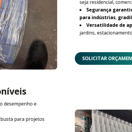
seja residencial, comerci
Segurança garanti
para indústrias
,
gradil
Versatilidade de ap
jardins, estacionamento
SOLICITAR ORÇAME
oníveis
o desempenho e
obusta para projetos