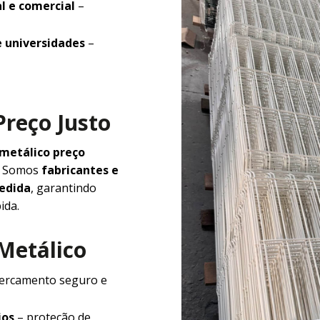
l e comercial
–
e universidades
–
Preço Justo
 metálico preço
e. Somos
fabricantes e
medida
, garantindo
ida.
 Metálico
ercamento seguro e
ios
– proteção de