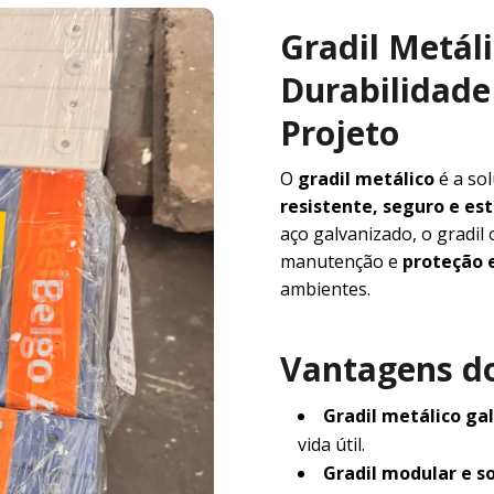
Gradil Metál
Durabilidade 
Projeto
O
gradil metálico
é a so
resistente, seguro e e
aço galvanizado, o gradil
manutenção e
proteção e
ambientes.
Vantagens do
Gradil metálico ga
vida útil.
Gradil modular e s