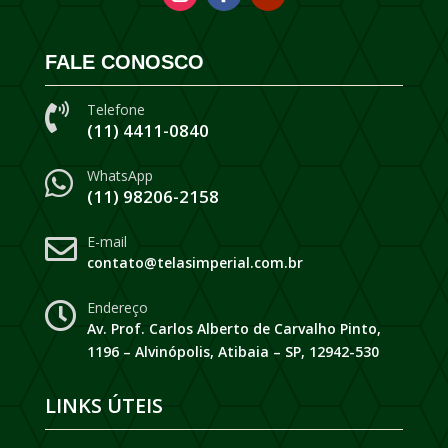
FALE CONOSCO
Telefone

(11) 4411-0840
WhatsApp

(11) 98206-2158
E-mail

contato@telasimperial.com.br
Endereço

Av. Prof. Carlos Alberto de Carvalho Pinto,
1196 – Alvinópolis, Atibaia – SP, 12942-530
LINKS ÚTEIS