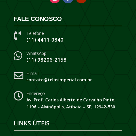
FALE CONOSCO
Telefone

(11) 4411-0840
WhatsApp

(11) 98206-2158
E-mail

contato@telasimperial.com.br
Endereço

Av. Prof. Carlos Alberto de Carvalho Pinto,
1196 – Alvinópolis, Atibaia – SP, 12942-530
LINKS ÚTEIS