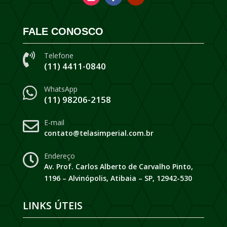
FALE CONOSCO
Telefone

(11) 4411-0840
WhatsApp

(11) 98206-2158
E-mail

contato@telasimperial.com.br
Endereço

Av. Prof. Carlos Alberto de Carvalho Pinto,
1196 – Alvinópolis, Atibaia – SP, 12942-530
LINKS ÚTEIS