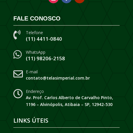
FALE CONOSCO
Telefone

(11) 4411-0840
WhatsApp

(11) 98206-2158
E-mail

contato@telasimperial.com.br
Endereço

Av. Prof. Carlos Alberto de Carvalho Pinto,
1196 – Alvinópolis, Atibaia – SP, 12942-530
LINKS ÚTEIS