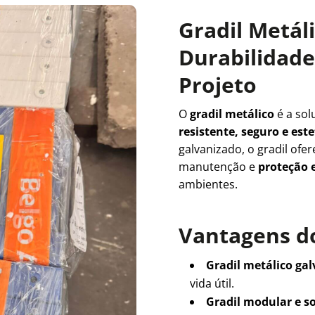
Gradil Metál
Durabilidade 
Projeto
O
gradil metálico
é a sol
resistente, seguro e es
galvanizado, o gradil ofe
manutenção e
proteção e
ambientes.
Vantagens do
Gradil metálico ga
vida útil.
Gradil modular e s