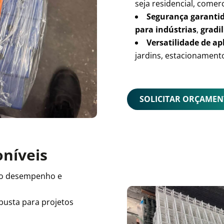
seja residencial, comerc
Segurança garanti
para indústrias
,
gradil
Versatilidade de ap
jardins, estacionamento
SOLICITAR ORÇAME
oníveis
o desempenho e
busta para projetos