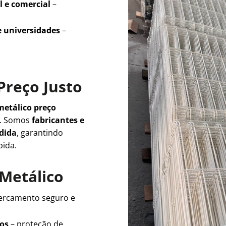
l e comercial
–
e universidades
–
Preço Justo
metálico preço
e. Somos
fabricantes e
edida
, garantindo
pida.
 Metálico
ercamento seguro e
ios
– proteção de