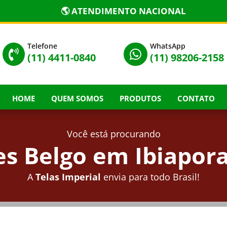
🌎 ATENDIMENTO NACIONAL
Telefone
WhatsApp


(11) 4411-0840
(11) 98206-2158
HOME
QUEM SOMOS
PRODUTOS
CONTATO
Você está procurando
s Belgo em Ibiapora
A
Telas Imperial
envia para todo Brasil!